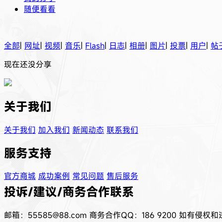
随便看看
全部
|
网址
|
视频
|
音乐
|
Flash
|
日志
|
相册
|
图片
|
投票
|
用户
|
帖
现在还没分享
关于我们
关于我们
加入我们
新闻动态
联系我们
服务支持
官方商城
成功案例
常见问题
售后服务
投诉/建议/商务合作联系
邮箱：55585@88.com
商务合作QQ：186 9200
如有侵权和