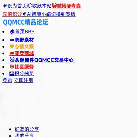
💗设为首页
📫收藏本站
😸微博@青森
充值积分
🌟Ai智能小编
切换到宽版
🏠首页
BBS
🍬奈野素材
💖心情文案
👑买卖商城
😽头像挂件
QQMCC交易中心
🎯社区服务
🎰积分抽奖
登录
立即注册
好友的分享
我的分享