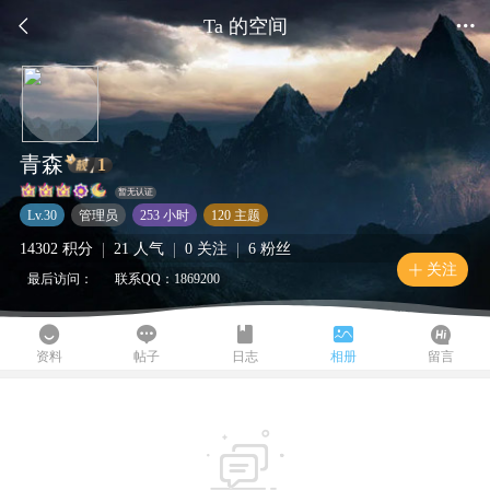


Ta 的空间
青森
1
暂无认证
Lv.30
管理员
253 小时
120 主题
|
|
|
14302 积分
21 人气
0 关注
6 粉丝
关注

最后访问：
联系QQ：1869200





资料
帖子
日志
相册
留言
